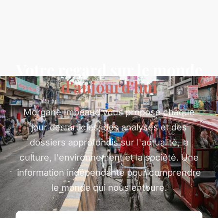
Votre regard sur le monde
d'aujourd'hui
Morgane Imbeaud vous propose chaque
jour des articles, des analyses et des
dossiers approfondis sur l'actualité, la
culture, l'environnement et la société. Une
information indépendante pour comprendre
le monde qui nous entoure.