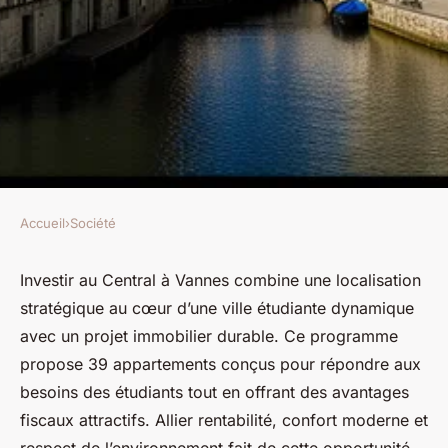
Accueil
›
Société
SOCIÉTÉ
Investir au central à vannes :
Investir au Central à Vannes combine une localisation
stratégique au cœur d’une ville étudiante dynamique
une opportunité unique!
avec un projet immobilier durable. Ce programme
propose 39 appartements conçus pour répondre aux
Océane
•
19 mai 2025
•
2 min de lecture
besoins des étudiants tout en offrant des avantages
fiscaux attractifs. Allier rentabilité, confort moderne et