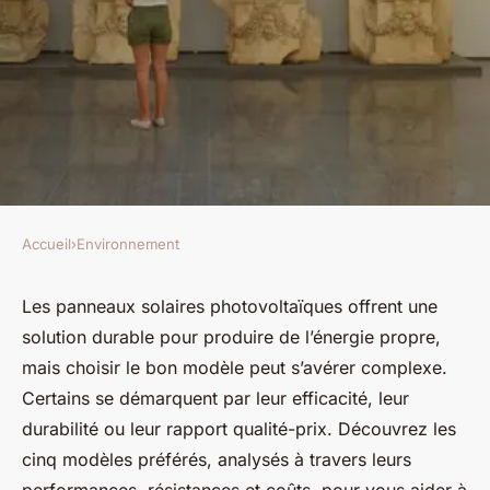
Accueil
›
Environnement
ENVIRONNEMENT
Panneau solaire
Les panneaux solaires photovoltaïques offrent une
solution durable pour produire de l’énergie propre,
photovoltaïque : top 5 des
mais choisir le bon modèle peut s’avérer complexe.
modèles préférés !
Certains se démarquent par leur efficacité, leur
durabilité ou leur rapport qualité-prix. Découvrez les
Océane
•
21 juillet 2025
•
11 min de lecture
cinq modèles préférés, analysés à travers leurs